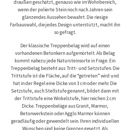
draußen geschätzt, genauso wie im Wohnbereich,
wenn der polierte Stein noch nach Jahren sein
glänzendes Aussehen bewahrt. Die riesige
Farbauswahl, die jedes Design unterstützt, macht ihn
so gefragt.
Der klassische Treppenbelag wird auf einen
vorhandenen Betonkern aufgemörtelt. Als Belag
kommt nahezu jede Natursteinsorte in Frage. Ein
Treppenbelag besteht aus Tritt- und Setzstufen. Die
Trittstufe ist die Fläche, auf die “getreten” wird und
hat in der Regel eine Dicke von 3 cm oder mehr. Die
Setzstufe, auch Stellstufe genannt, bildet dann mit
der Trittstufe eine Winkelstufe, hier reichen 2 cm
Dicke. Treppenbeläge aus Granit, Marmor,
Betonwerkstein oder Agglo Marmor können
geradläufig oder gewendelt sein. Ihren individuellen
Wünschen sind keine Grenzen gesetzt. Als